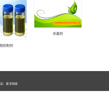
杀菌剂
物控制剂
设
：
星洋网络