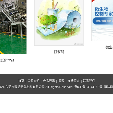
微生
打浆酶
用纸化学品
首页
|
公司介绍
|
产品展示
|
博客
|
在线留言
|
联系我们
© 2024 东莞市聚益新型材料有限公司 All Rights Reserved.
粤ICP备13044160号
网站建