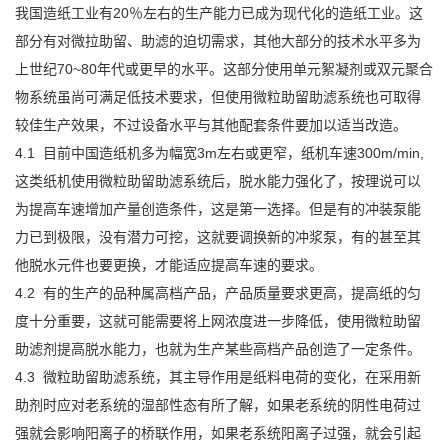
我国造纸工业有20％左右的生产能力已成为现代化的造纸工业。这
部分有对微拉助留、助滤的迫切需求，其他大部分的技术水平多为
上世纪70~80年代或更早的水平。这部分使用单元絮凝剂或双元聚合
物系统虽尚可满足低技术要求，但使用微粒助留助滤系统也可取得
较佳生产效果，不过设备水平与其他配套条件要加以适当改造。
4.1 目前中国造纸机多为幅宽3m左右或更窄，纸机车速300m/min,
这类纸机使用微粒助留助滤系统后，脱水能力强化了，按理说可以
为提高车速增加产量创造条件，这是第一选择。但是有的冲装泵能
力已到极限，没有潜力可挖，这就要调换新的冲浆泵，有的甚至其
他脱水元件也要更换，才能适应提高车速的要求。
4.2 有的生产的品种属高档产品，产品质量要求更高，提高纸的匀
度十分重要，这就可能需要将上网浓度进一步降低，使用微粒助留
助滤剂提高脱水能力，也就为生产某些高档产品创造了一定条件。
4.3 微粒助留助滤系统，其主导作用是纸料电荷的变化，在采用新
助剂时应对老系统的湿部性态有所了解，如果老系统的阴性电荷过
强就会影响阳离子的桥联作用，如果老系统阳离子过强，就会引起