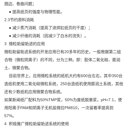
翘边、卷曲问题；
● 提高纸页的强度与物理性能。
2.3节约原料消耗
● 减少蒸汽消耗（提高了进烘缸纸页的干度）；
● 减少纤维的消耗（因减少了白水的流失）。
3 微粒助留助滤的应用
微粒助留助滤系统的开发应用已有20多年的历史，一般根据第二组
合物（微粒阴离子）的不同，分为三种。即：胶体二氧化硅、膨润
土、微聚合物。
目前世界上，应用微粒系统的纸机大约有600台左右，其中350台
造纸机使用二氧化硅微粒系统，250台造纸机使用膨润土系统，其他
还有少数纸机应用微聚合物系统。
如某新闻纸厂配料为50%TMP浆，50%为废纸脱墨浆，pH=7.1，使
用阳离子PAM和阴离子无机盐微拉PM810，一次留着率提高到
57%。
4 积极推广微粒助留助滤系统的使用