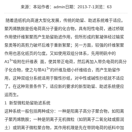
来源：本站
作者：admin
日期：2013-7-1
浏览：
63
随着造纸机向高速大型化发展，传统的助留、助滤系统难于适应。
聚丙烯酰胺是低电荷高分子量的化合物，具有阳性电荷，通过桥联
作用使纤维絮聚而产生助留助滤作用，但所形成的絮凝体经过输浆
泵类等的高剪力破坏后难于重新絮聚；另一方面，较强的纤维絮聚
作用也恶化纸页的匀度。又如使用双组分体系，先用明矾中的
3+
A1
吸附在纤维表 面，使其带正电荷，然后再加入带负电荷的高分
3+
子化合物，使之与带A1
的纤维及细小纤维结合，而产生助留作
用，这种双组分系统适用于酸性抄纸，对中性或碱性抄纸就不适应
了。在这种背景条件下，适应新的要求的新型助留、助滤系统便应
运而生。
1 新型微粒助留助滤系统
这种系统一般包括两种成分：一种是阳离子高分子聚合物，如阳离
子聚丙烯酰胺；一种是阴离子无机微粒（如阴离子二氧化硅或膨润
土）或阴离子微粒聚合物，其作用机理是先在带阴电荷的纸料中加