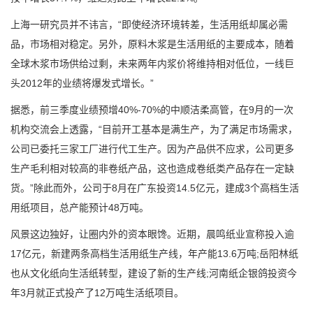
上海一研究员并不讳言，“即使经济环境转差，生活用纸却属必需
品，市场相对稳定。另外，原料木浆是生活用纸的主要成本，随着
全球木浆市场供给过剩，未来两年内浆价将维持相对低位，一线巨
头2012年的业绩将爆发式增长。”
据悉，前三季度业绩预增40%-70%的中顺洁柔高管，在9月的一次
机构交流会上透露，“目前开工基本是满生产，为了满足市场需求，
公司已委托三家工厂进行代工生产。因为产品供不应求，公司更多
生产毛利相对较高的非卷纸产品，这也造成卷纸类产品存在一定缺
货。”除此而外，公司于8月在广东投资14.5亿元，建成3个高档生活
用纸项目，总产能预计48万吨。
风景这边独好，让圈内外的资本眼馋。近期，晨鸣纸业宣称投入逾
17亿元，新建两条高档生活用纸生产线，年产能13.6万吨;岳阳林纸
也从文化纸向生活纸转型，建设了新的生产线;河南纸企银鸽投资今
年3月就正式投产了12万吨生活纸项目。