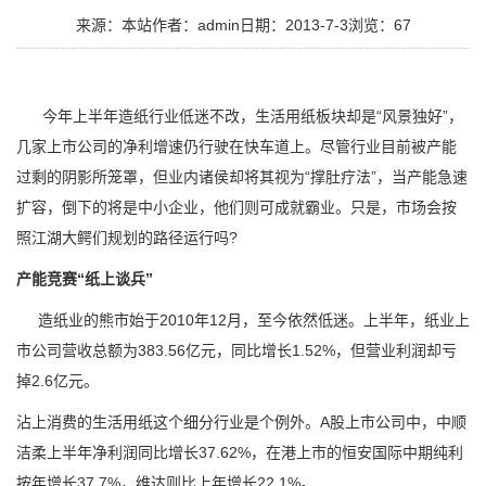
来源：本站
作者：admin
日期：2013-7-3
浏览：
67
今年上半年造纸行业低迷不改，生活用纸板块却是“风景独好”，
几家上市公司的净利增速仍行驶在快车道上。尽管行业目前被产能
过剩的阴影所笼罩，但业内诸侯却将其视为“撑肚疗法”，当产能急速
扩容，倒下的将是中小企业，他们则可成就霸业。只是，市场会按
照江湖大鳄们规划的路径运行吗?
产能竞赛“纸上谈兵”
造纸业的熊市始于2010年12月，至今依然低迷。上半年，纸业上
市公司营收总额为383.56亿元，同比增长1.52%，但营业利润却亏
掉2.6亿元。
沾上消费的生活用纸这个细分行业是个例外。A股上市公司中，中顺
洁柔上半年净利润同比增长37.62%，在港上市的恒安国际中期纯利
按年增长37.7%，维达则比上年增长22.1%。