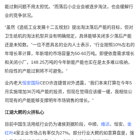
能过剩问题不用太担忧。”而落后小企业会被逐步淘汰，也会缓解行
业的竞争状况。
“虽然《造纸工业发展十二五规划》提出淘汰落后产能的目标，但对
卫生纸机的淘汰机型并没有明确规定，具体能够关闭多少落后产能
还是未知数。”一位不愿具名的业内人士表示，“行业按照10%左右的
年增长率计算，年新增的市场容量为50-60万吨。即便依靠需求增长
和关闭小厂，148.25万吨的今年新能产能也实在是太多难以吸纳，
阶段性的产能过剩将不可避免。”
业内老大
恒安国际
CEO许连捷曾对外透露，“我们本来打算在今年5
月实施增加36万吨产能的投资，但现在觉得应该缓一缓，我相信公
司现有的产能能够支撑明年市场销售的增长。”
江湖大鳄的火拼私心
目前中国生活用纸行业仍为诸侯割据阶段，中顺、
维达
、恒安、
金
红叶
4家企业市场占有率仅为27%。部分行业大鳄的如意算盘是，强